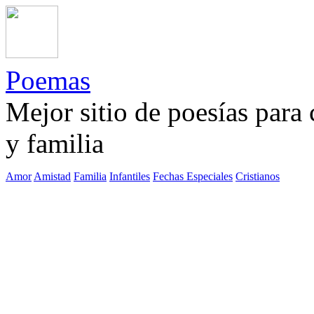
Poemas
Mejor sitio de poesías para
y familia
Amor
Amistad
Familia
Infantiles
Fechas Especiales
Cristianos