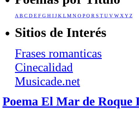
A
B
C
D
E
F
G
H
I
J
K
L
M
N
O
P
Q
R
S
T
U
V
W
X
Y
Z
Sitios de Interés
Frases romanticas
Cinecalidad
Musicade.net
Poema El Mar de Roque 