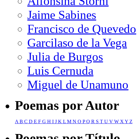
Alfonsina Storni
Jaime Sabines
Francisco de Quevedo
Garcilaso de la Vega
Julia de Burgos
Luis Cernuda
Miguel de Unamuno
Poemas por Autor
A
B
C
D
E
F
G
H
I
J
K
L
M
N
O
P
Q
R
S
T
U
V
W
X
Y
Z
Poemas por Título