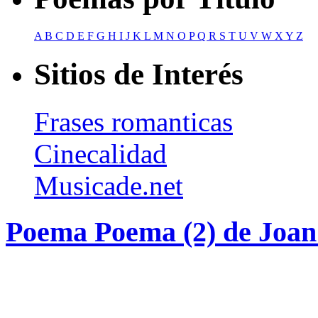
A
B
C
D
E
F
G
H
I
J
K
L
M
N
O
P
Q
R
S
T
U
V
W
X
Y
Z
Sitios de Interés
Frases romanticas
Cinecalidad
Musicade.net
Poema Poema (2) de Joan