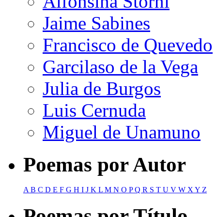
Alfonsina Storni
Jaime Sabines
Francisco de Quevedo
Garcilaso de la Vega
Julia de Burgos
Luis Cernuda
Miguel de Unamuno
Poemas por Autor
A
B
C
D
E
F
G
H
I
J
K
L
M
N
O
P
Q
R
S
T
U
V
W
X
Y
Z
Poemas por Título