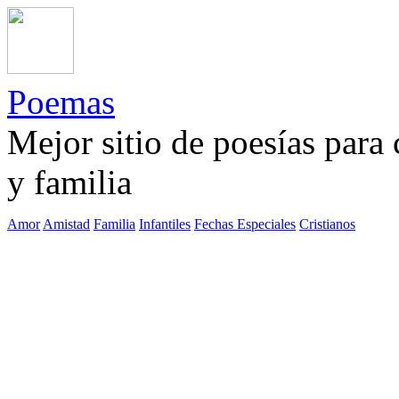
Poemas
Mejor sitio de poesías para
y familia
Amor
Amistad
Familia
Infantiles
Fechas Especiales
Cristianos