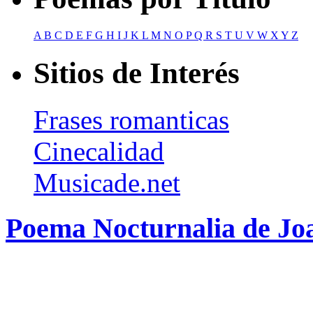
A
B
C
D
E
F
G
H
I
J
K
L
M
N
O
P
Q
R
S
T
U
V
W
X
Y
Z
Sitios de Interés
Frases romanticas
Cinecalidad
Musicade.net
Poema Nocturnalia de Jo