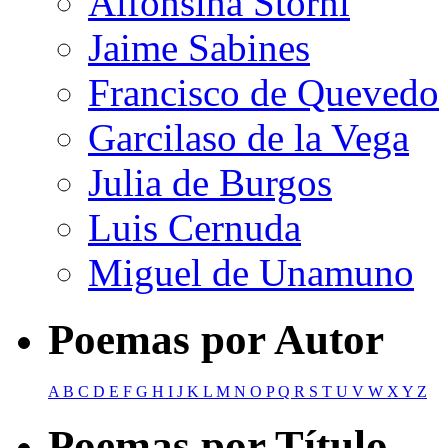
Alfonsina Storni
Jaime Sabines
Francisco de Quevedo
Garcilaso de la Vega
Julia de Burgos
Luis Cernuda
Miguel de Unamuno
Poemas por Autor
A
B
C
D
E
F
G
H
I
J
K
L
M
N
O
P
Q
R
S
T
U
V
W
X
Y
Z
Poemas por Título