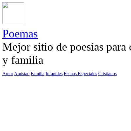
Poemas
Mejor sitio de poesías para
y familia
Amor
Amistad
Familia
Infantiles
Fechas Especiales
Cristianos