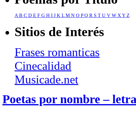
A
B
C
D
E
F
G
H
I
J
K
L
M
N
O
P
Q
R
S
T
U
V
W
X
Y
Z
Sitios de Interés
Frases romanticas
Cinecalidad
Musicade.net
Poetas por nombre – letra