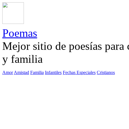
Poemas
Mejor sitio de poesías para
y familia
Amor
Amistad
Familia
Infantiles
Fechas Especiales
Cristianos