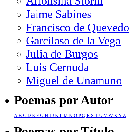
Alfonsina Storni
Jaime Sabines
Francisco de Quevedo
Garcilaso de la Vega
Julia de Burgos
Luis Cernuda
Miguel de Unamuno
Poemas por Autor
A
B
C
D
E
F
G
H
I
J
K
L
M
N
O
P
Q
R
S
T
U
V
W
X
Y
Z
Poemas por Título