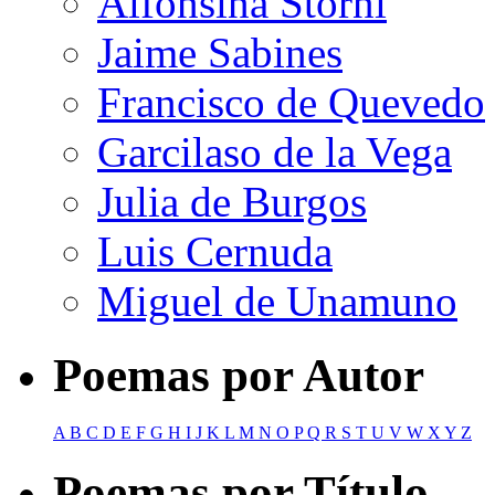
Alfonsina Storni
Jaime Sabines
Francisco de Quevedo
Garcilaso de la Vega
Julia de Burgos
Luis Cernuda
Miguel de Unamuno
Poemas por Autor
A
B
C
D
E
F
G
H
I
J
K
L
M
N
O
P
Q
R
S
T
U
V
W
X
Y
Z
Poemas por Título