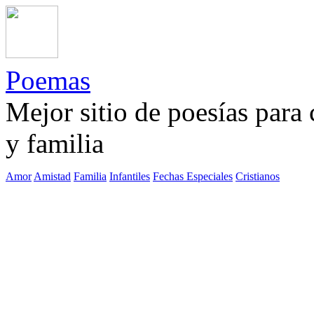
Poemas
Mejor sitio de poesías para
y familia
Amor
Amistad
Familia
Infantiles
Fechas Especiales
Cristianos