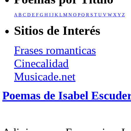
A
B
C
D
E
F
G
H
I
J
K
L
M
N
O
P
Q
R
S
T
U
V
W
X
Y
Z
Sitios de Interés
Frases romanticas
Cinecalidad
Musicade.net
Poemas de Isabel Escude