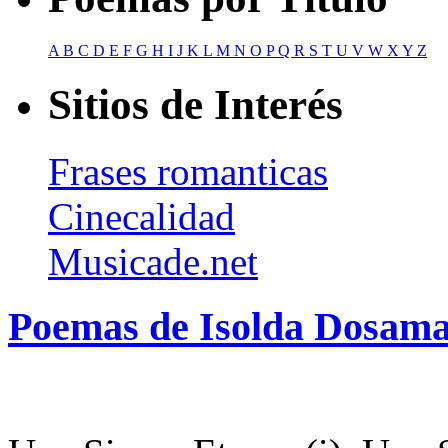
A
B
C
D
E
F
G
H
I
J
K
L
M
N
O
P
Q
R
S
T
U
V
W
X
Y
Z
Sitios de Interés
Frases romanticas
Cinecalidad
Musicade.net
Poemas de Isolda Dosama