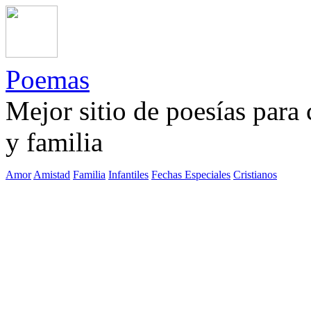
Poemas
Mejor sitio de poesías para
y familia
Amor
Amistad
Familia
Infantiles
Fechas Especiales
Cristianos