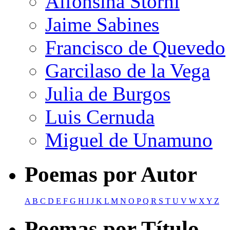
Alfonsina Storni
Jaime Sabines
Francisco de Quevedo
Garcilaso de la Vega
Julia de Burgos
Luis Cernuda
Miguel de Unamuno
Poemas por Autor
A
B
C
D
E
F
G
H
I
J
K
L
M
N
O
P
Q
R
S
T
U
V
W
X
Y
Z
Poemas por Título