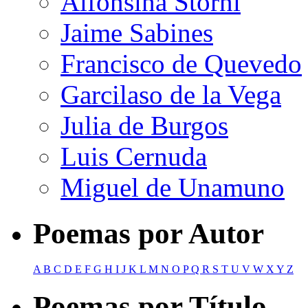
Alfonsina Storni
Jaime Sabines
Francisco de Quevedo
Garcilaso de la Vega
Julia de Burgos
Luis Cernuda
Miguel de Unamuno
Poemas por Autor
A
B
C
D
E
F
G
H
I
J
K
L
M
N
O
P
Q
R
S
T
U
V
W
X
Y
Z
Poemas por Título