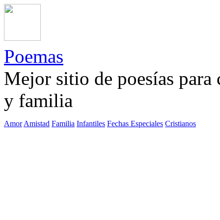
Poemas
Mejor sitio de poesías para
y familia
Amor
Amistad
Familia
Infantiles
Fechas Especiales
Cristianos