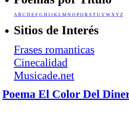
A
B
C
D
E
F
G
H
I
J
K
L
M
N
O
P
Q
R
S
T
U
V
W
X
Y
Z
Sitios de Interés
Frases romanticas
Cinecalidad
Musicade.net
Poema El Color Del Diner