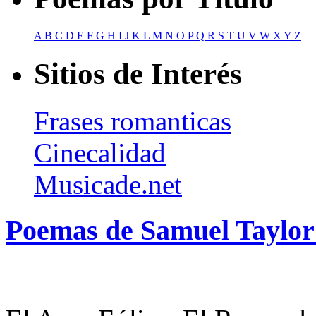
A
B
C
D
E
F
G
H
I
J
K
L
M
N
O
P
Q
R
S
T
U
V
W
X
Y
Z
Sitios de Interés
Frases romanticas
Cinecalidad
Musicade.net
Poemas de Samuel Taylor