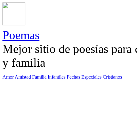
Poemas
Mejor sitio de poesías para
y familia
Amor
Amistad
Familia
Infantiles
Fechas Especiales
Cristianos