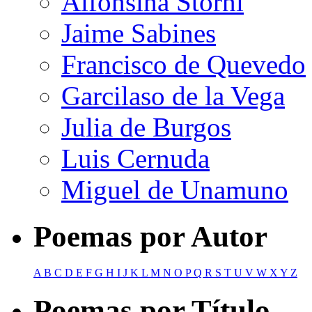
Alfonsina Storni
Jaime Sabines
Francisco de Quevedo
Garcilaso de la Vega
Julia de Burgos
Luis Cernuda
Miguel de Unamuno
Poemas por Autor
A
B
C
D
E
F
G
H
I
J
K
L
M
N
O
P
Q
R
S
T
U
V
W
X
Y
Z
Poemas por Título