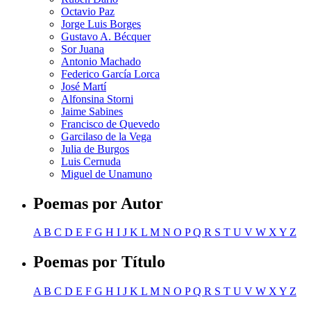
Octavio Paz
Jorge Luis Borges
Gustavo A. Bécquer
Sor Juana
Antonio Machado
Federico García Lorca
José Martí
Alfonsina Storni
Jaime Sabines
Francisco de Quevedo
Garcilaso de la Vega
Julia de Burgos
Luis Cernuda
Miguel de Unamuno
Poemas por Autor
A
B
C
D
E
F
G
H
I
J
K
L
M
N
O
P
Q
R
S
T
U
V
W
X
Y
Z
Poemas por Título
A
B
C
D
E
F
G
H
I
J
K
L
M
N
O
P
Q
R
S
T
U
V
W
X
Y
Z