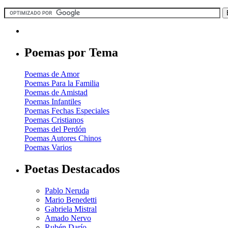
Poemas por Tema
Poemas de Amor
Poemas Para la Familia
Poemas de Amistad
Poemas Infantiles
Poemas Fechas Especiales
Poemas Cristianos
Poemas del Perdón
Poemas Autores Chinos
Poemas Varios
Poetas Destacados
Pablo Neruda
Mario Benedetti
Gabriela Mistral
Amado Nervo
Rubén Darío