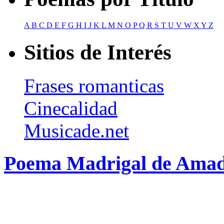
A
B
C
D
E
F
G
H
I
J
K
L
M
N
O
P
Q
R
S
T
U
V
W
X
Y
Z
Sitios de Interés
Frases romanticas
Cinecalidad
Musicade.net
Poema Madrigal de Ama