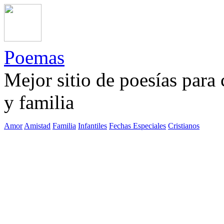
Poemas
Mejor sitio de poesías para
y familia
Amor
Amistad
Familia
Infantiles
Fechas Especiales
Cristianos