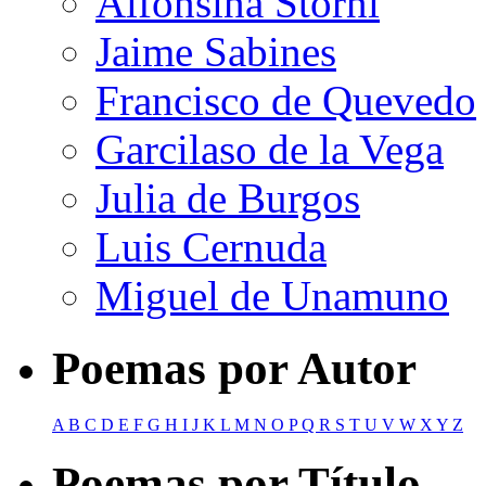
Alfonsina Storni
Jaime Sabines
Francisco de Quevedo
Garcilaso de la Vega
Julia de Burgos
Luis Cernuda
Miguel de Unamuno
Poemas por Autor
A
B
C
D
E
F
G
H
I
J
K
L
M
N
O
P
Q
R
S
T
U
V
W
X
Y
Z
Poemas por Título