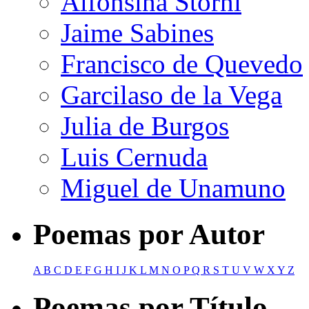
Alfonsina Storni
Jaime Sabines
Francisco de Quevedo
Garcilaso de la Vega
Julia de Burgos
Luis Cernuda
Miguel de Unamuno
Poemas por Autor
A
B
C
D
E
F
G
H
I
J
K
L
M
N
O
P
Q
R
S
T
U
V
W
X
Y
Z
Poemas por Título