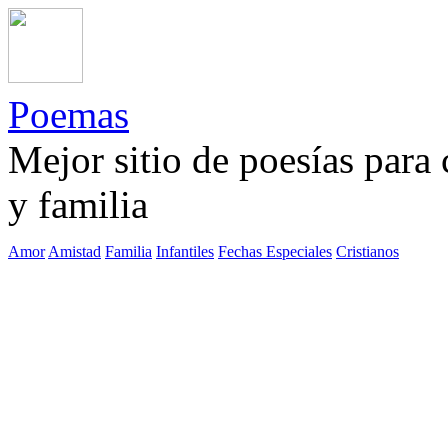
Poemas
Mejor sitio de poesías para
y familia
Amor
Amistad
Familia
Infantiles
Fechas Especiales
Cristianos