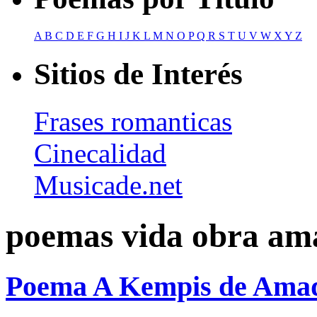
A
B
C
D
E
F
G
H
I
J
K
L
M
N
O
P
Q
R
S
T
U
V
W
X
Y
Z
Sitios de Interés
Frases romanticas
Cinecalidad
Musicade.net
poemas vida obra am
Poema A Kempis de Ama