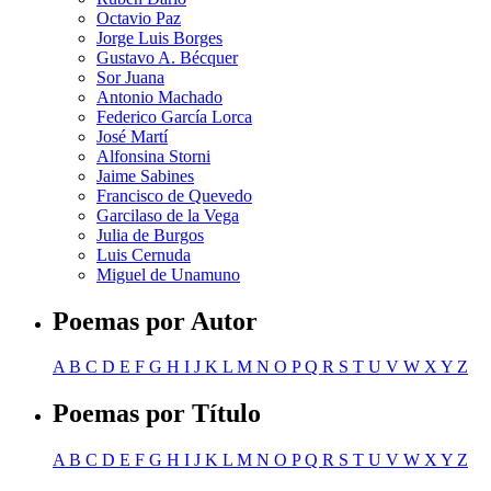
Octavio Paz
Jorge Luis Borges
Gustavo A. Bécquer
Sor Juana
Antonio Machado
Federico García Lorca
José Martí
Alfonsina Storni
Jaime Sabines
Francisco de Quevedo
Garcilaso de la Vega
Julia de Burgos
Luis Cernuda
Miguel de Unamuno
Poemas por Autor
A
B
C
D
E
F
G
H
I
J
K
L
M
N
O
P
Q
R
S
T
U
V
W
X
Y
Z
Poemas por Título
A
B
C
D
E
F
G
H
I
J
K
L
M
N
O
P
Q
R
S
T
U
V
W
X
Y
Z