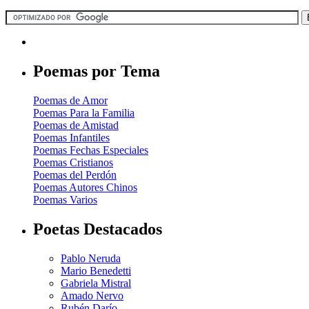
Poemas por Tema
Poemas de Amor
Poemas Para la Familia
Poemas de Amistad
Poemas Infantiles
Poemas Fechas Especiales
Poemas Cristianos
Poemas del Perdón
Poemas Autores Chinos
Poemas Varios
Poetas Destacados
Pablo Neruda
Mario Benedetti
Gabriela Mistral
Amado Nervo
Rubén Darío