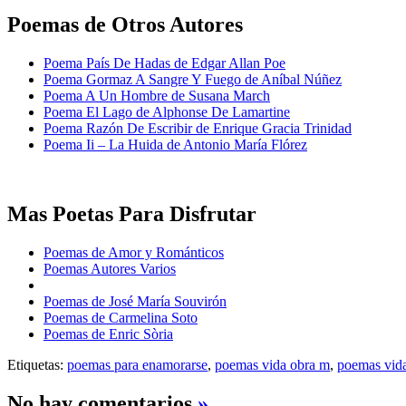
Poemas de Otros Autores
Poema País De Hadas de Edgar Allan Poe
Poema Gormaz A Sangre Y Fuego de Aníbal Núñez
Poema A Un Hombre de Susana March
Poema El Lago de Alphonse De Lamartine
Poema Razón De Escribir de Enrique Gracia Trinidad
Poema Ii – La Huida de Antonio María Flórez
Mas Poetas Para Disfrutar
Poemas de Amor y Románticos
Poemas Autores Varios
Poemas de José María Souvirón
Poemas de Carmelina Soto
Poemas de Enric Sòria
Etiquetas:
poemas para enamorarse
,
poemas vida obra m
,
poemas vida
No hay comentarios
»