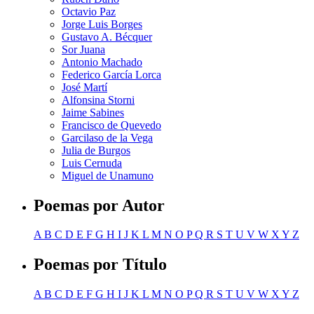
Octavio Paz
Jorge Luis Borges
Gustavo A. Bécquer
Sor Juana
Antonio Machado
Federico García Lorca
José Martí
Alfonsina Storni
Jaime Sabines
Francisco de Quevedo
Garcilaso de la Vega
Julia de Burgos
Luis Cernuda
Miguel de Unamuno
Poemas por Autor
A
B
C
D
E
F
G
H
I
J
K
L
M
N
O
P
Q
R
S
T
U
V
W
X
Y
Z
Poemas por Título
A
B
C
D
E
F
G
H
I
J
K
L
M
N
O
P
Q
R
S
T
U
V
W
X
Y
Z