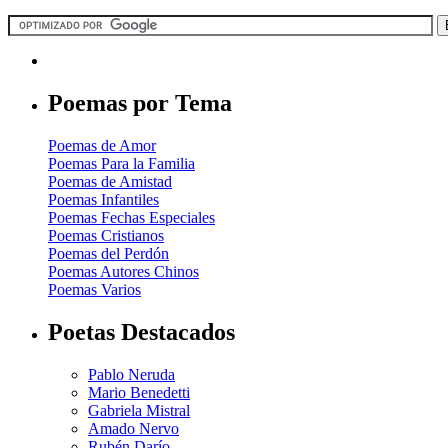
Poemas por Tema
Poemas de Amor
Poemas Para la Familia
Poemas de Amistad
Poemas Infantiles
Poemas Fechas Especiales
Poemas Cristianos
Poemas del Perdón
Poemas Autores Chinos
Poemas Varios
Poetas Destacados
Pablo Neruda
Mario Benedetti
Gabriela Mistral
Amado Nervo
Rubén Darío