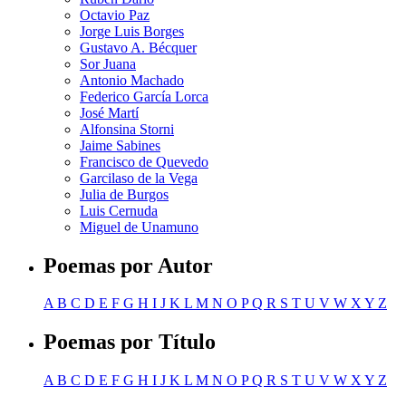
Octavio Paz
Jorge Luis Borges
Gustavo A. Bécquer
Sor Juana
Antonio Machado
Federico García Lorca
José Martí
Alfonsina Storni
Jaime Sabines
Francisco de Quevedo
Garcilaso de la Vega
Julia de Burgos
Luis Cernuda
Miguel de Unamuno
Poemas por Autor
A
B
C
D
E
F
G
H
I
J
K
L
M
N
O
P
Q
R
S
T
U
V
W
X
Y
Z
Poemas por Título
A
B
C
D
E
F
G
H
I
J
K
L
M
N
O
P
Q
R
S
T
U
V
W
X
Y
Z