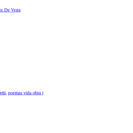
ix De Vega
tti
,
poemas vida obra j