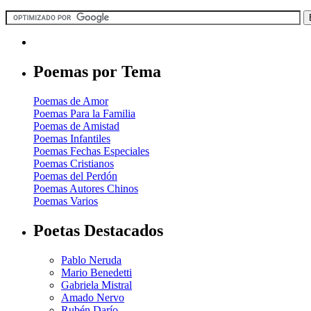
Poemas por Tema
Poemas de Amor
Poemas Para la Familia
Poemas de Amistad
Poemas Infantiles
Poemas Fechas Especiales
Poemas Cristianos
Poemas del Perdón
Poemas Autores Chinos
Poemas Varios
Poetas Destacados
Pablo Neruda
Mario Benedetti
Gabriela Mistral
Amado Nervo
Rubén Darío