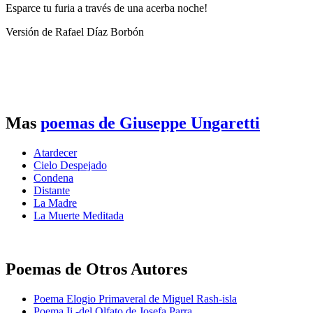
Esparce tu furia a través de una acerba noche!
Versión de Rafael Díaz Borbón
Mas
poemas de Giuseppe Ungaretti
Atardecer
Cielo Despejado
Condena
Distante
La Madre
La Muerte Meditada
Poemas de Otros Autores
Poema Elogio Primaveral de Miguel Rash-isla
Poema Ii -del Olfato de Josefa Parra