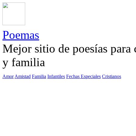
Poemas
Mejor sitio de poesías para
y familia
Amor
Amistad
Familia
Infantiles
Fechas Especiales
Cristianos