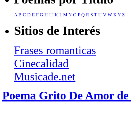
A
B
C
D
E
F
G
H
I
J
K
L
M
N
O
P
Q
R
S
T
U
V
W
X
Y
Z
Sitios de Interés
Frases romanticas
Cinecalidad
Musicade.net
Poema Grito De Amor de 