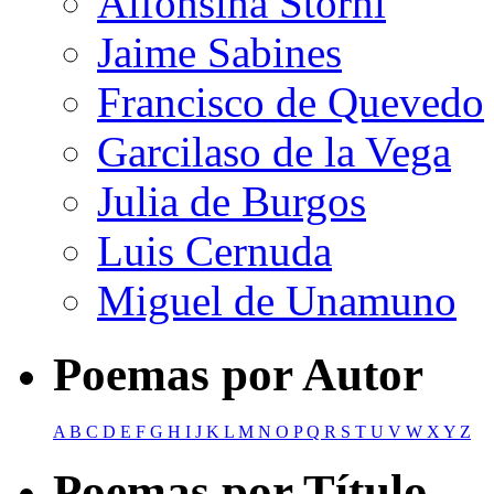
Alfonsina Storni
Jaime Sabines
Francisco de Quevedo
Garcilaso de la Vega
Julia de Burgos
Luis Cernuda
Miguel de Unamuno
Poemas por Autor
A
B
C
D
E
F
G
H
I
J
K
L
M
N
O
P
Q
R
S
T
U
V
W
X
Y
Z
Poemas por Título