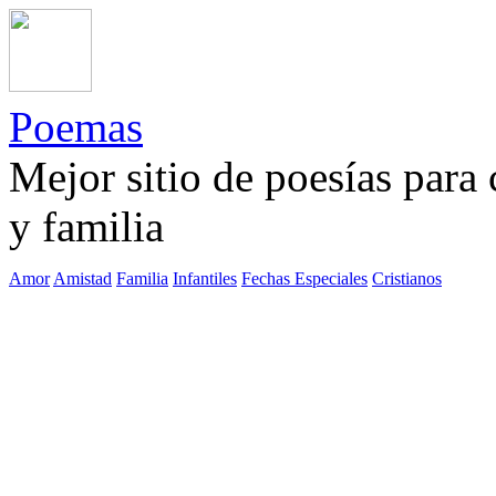
Poemas
Mejor sitio de poesías para
y familia
Amor
Amistad
Familia
Infantiles
Fechas Especiales
Cristianos