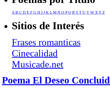
A
B
C
D
E
F
G
H
I
J
K
L
M
N
O
P
Q
R
S
T
U
V
W
X
Y
Z
Sitios de Interés
Frases romanticas
Cinecalidad
Musicade.net
Poema El Deseo Concluid