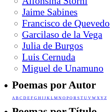
Alfonsina Storni
Jaime Sabines
Francisco de Quevedo
Garcilaso de la Vega
Julia de Burgos
Luis Cernuda
Miguel de Unamuno
Poemas por Autor
A
B
C
D
E
F
G
H
I
J
K
L
M
N
O
P
Q
R
S
T
U
V
W
X
Y
Z
Poemas por Título