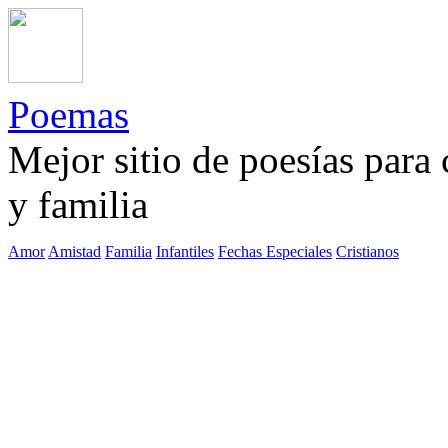
Poemas
Mejor sitio de poesías para
y familia
Amor
Amistad
Familia
Infantiles
Fechas Especiales
Cristianos