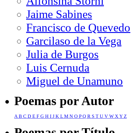
Alfonsina Storni
Jaime Sabines
Francisco de Quevedo
Garcilaso de la Vega
Julia de Burgos
Luis Cernuda
Miguel de Unamuno
Poemas por Autor
A
B
C
D
E
F
G
H
I
J
K
L
M
N
O
P
Q
R
S
T
U
V
W
X
Y
Z
Poemas por Título