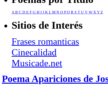
A
B
C
D
E
F
G
H
I
J
K
L
M
N
O
P
Q
R
S
T
U
V
W
X
Y
Z
Sitios de Interés
Frases romanticas
Cinecalidad
Musicade.net
Poema Apariciones de Jos