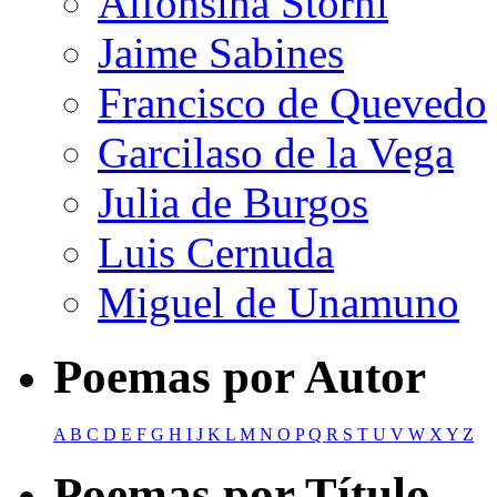
Alfonsina Storni
Jaime Sabines
Francisco de Quevedo
Garcilaso de la Vega
Julia de Burgos
Luis Cernuda
Miguel de Unamuno
Poemas por Autor
A
B
C
D
E
F
G
H
I
J
K
L
M
N
O
P
Q
R
S
T
U
V
W
X
Y
Z
Poemas por Título