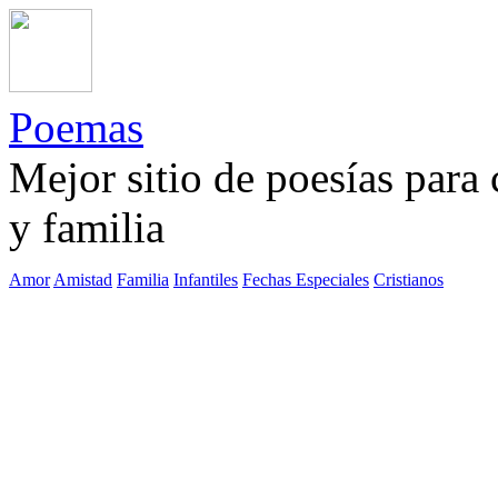
Poemas
Mejor sitio de poesías para
y familia
Amor
Amistad
Familia
Infantiles
Fechas Especiales
Cristianos