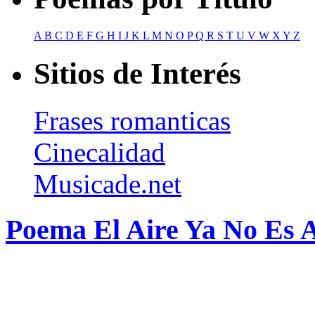
A
B
C
D
E
F
G
H
I
J
K
L
M
N
O
P
Q
R
S
T
U
V
W
X
Y
Z
Sitios de Interés
Frases romanticas
Cinecalidad
Musicade.net
Poema El Aire Ya No Es A