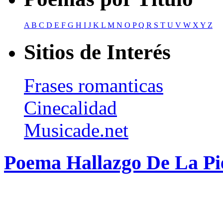
A
B
C
D
E
F
G
H
I
J
K
L
M
N
O
P
Q
R
S
T
U
V
W
X
Y
Z
Sitios de Interés
Frases romanticas
Cinecalidad
Musicade.net
Poema Hallazgo De La Pie