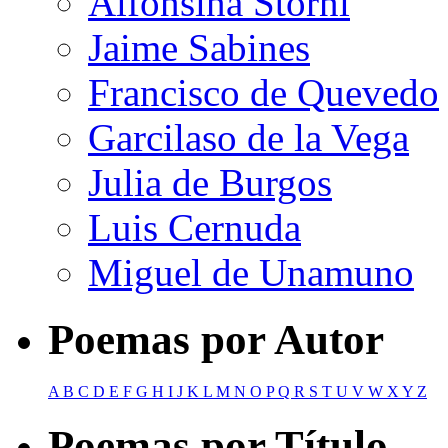
Alfonsina Storni
Jaime Sabines
Francisco de Quevedo
Garcilaso de la Vega
Julia de Burgos
Luis Cernuda
Miguel de Unamuno
Poemas por Autor
A
B
C
D
E
F
G
H
I
J
K
L
M
N
O
P
Q
R
S
T
U
V
W
X
Y
Z
Poemas por Título