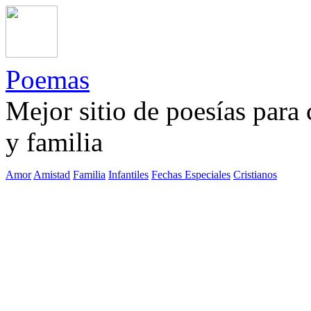
Poemas
Mejor sitio de poesías para
y familia
Amor
Amistad
Familia
Infantiles
Fechas Especiales
Cristianos