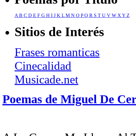
A
B
C
D
E
F
G
H
I
J
K
L
M
N
O
P
Q
R
S
T
U
V
W
X
Y
Z
Sitios de Interés
Frases romanticas
Cinecalidad
Musicade.net
Poemas de Miguel De Cer