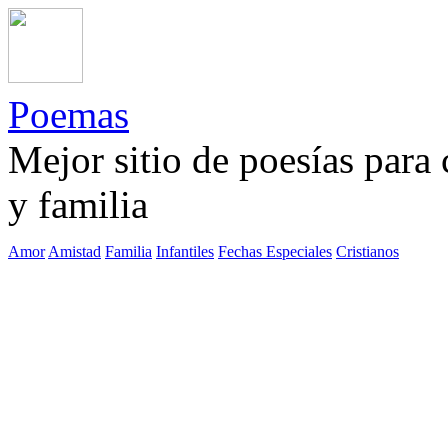
Poemas
Mejor sitio de poesías para
y familia
Amor
Amistad
Familia
Infantiles
Fechas Especiales
Cristianos