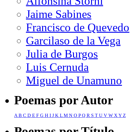
Alfonsina Storni
Jaime Sabines
Francisco de Quevedo
Garcilaso de la Vega
Julia de Burgos
Luis Cernuda
Miguel de Unamuno
Poemas por Autor
A
B
C
D
E
F
G
H
I
J
K
L
M
N
O
P
Q
R
S
T
U
V
W
X
Y
Z
Poemas por Título