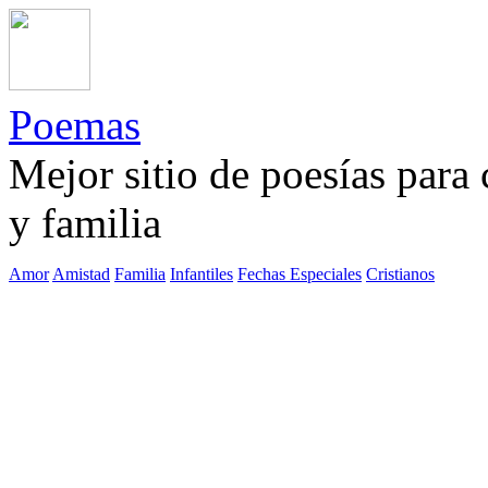
Poemas
Mejor sitio de poesías para
y familia
Amor
Amistad
Familia
Infantiles
Fechas Especiales
Cristianos