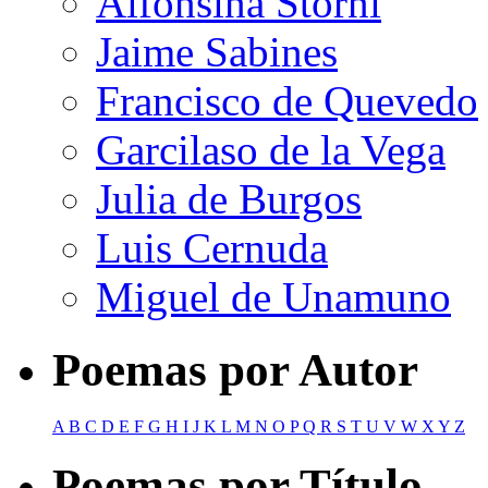
Alfonsina Storni
Jaime Sabines
Francisco de Quevedo
Garcilaso de la Vega
Julia de Burgos
Luis Cernuda
Miguel de Unamuno
Poemas por Autor
A
B
C
D
E
F
G
H
I
J
K
L
M
N
O
P
Q
R
S
T
U
V
W
X
Y
Z
Poemas por Título