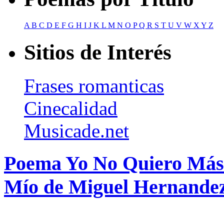
A
B
C
D
E
F
G
H
I
J
K
L
M
N
O
P
Q
R
S
T
U
V
W
X
Y
Z
Sitios de Interés
Frases romanticas
Cinecalidad
Musicade.net
Poema Yo No Quiero Más
Mío de Miguel Hernande