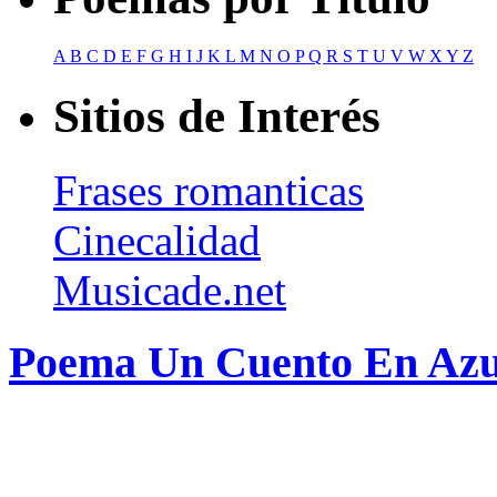
A
B
C
D
E
F
G
H
I
J
K
L
M
N
O
P
Q
R
S
T
U
V
W
X
Y
Z
Sitios de Interés
Frases romanticas
Cinecalidad
Musicade.net
Poema Un Cuento En Azul