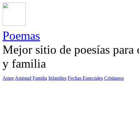
Poemas
Mejor sitio de poesías para
y familia
Amor
Amistad
Familia
Infantiles
Fechas Especiales
Cristianos