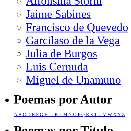
Alfonsina Storni
Jaime Sabines
Francisco de Quevedo
Garcilaso de la Vega
Julia de Burgos
Luis Cernuda
Miguel de Unamuno
Poemas por Autor
A
B
C
D
E
F
G
H
I
J
K
L
M
N
O
P
Q
R
S
T
U
V
W
X
Y
Z
Poemas por Título