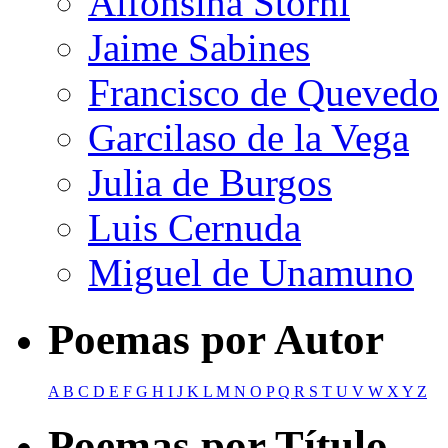
Alfonsina Storni
Jaime Sabines
Francisco de Quevedo
Garcilaso de la Vega
Julia de Burgos
Luis Cernuda
Miguel de Unamuno
Poemas por Autor
A
B
C
D
E
F
G
H
I
J
K
L
M
N
O
P
Q
R
S
T
U
V
W
X
Y
Z
Poemas por Título