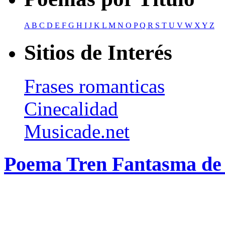
A
B
C
D
E
F
G
H
I
J
K
L
M
N
O
P
Q
R
S
T
U
V
W
X
Y
Z
Sitios de Interés
Frases romanticas
Cinecalidad
Musicade.net
Poema Tren Fantasma de 