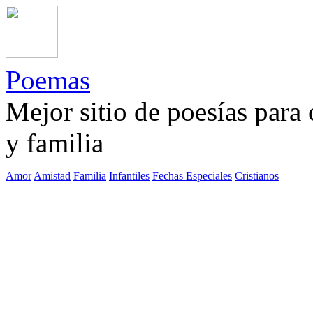
Poemas
Mejor sitio de poesías para
y familia
Amor
Amistad
Familia
Infantiles
Fechas Especiales
Cristianos