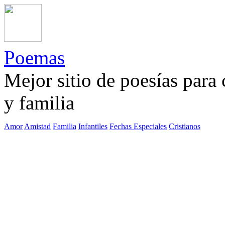
Poemas
Mejor sitio de poesías para
y familia
Amor
Amistad
Familia
Infantiles
Fechas Especiales
Cristianos