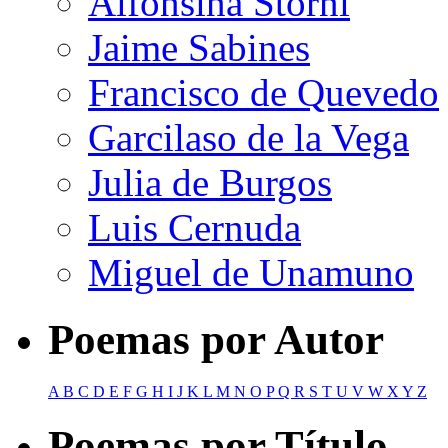
Alfonsina Storni
Jaime Sabines
Francisco de Quevedo
Garcilaso de la Vega
Julia de Burgos
Luis Cernuda
Miguel de Unamuno
Poemas por Autor
A
B
C
D
E
F
G
H
I
J
K
L
M
N
O
P
Q
R
S
T
U
V
W
X
Y
Z
Poemas por Título