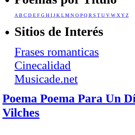
A
B
C
D
E
F
G
H
I
J
K
L
M
N
O
P
Q
R
S
T
U
V
W
X
Y
Z
Sitios de Interés
Frases romanticas
Cinecalidad
Musicade.net
Poema Poema Para Un Dí
Vilches