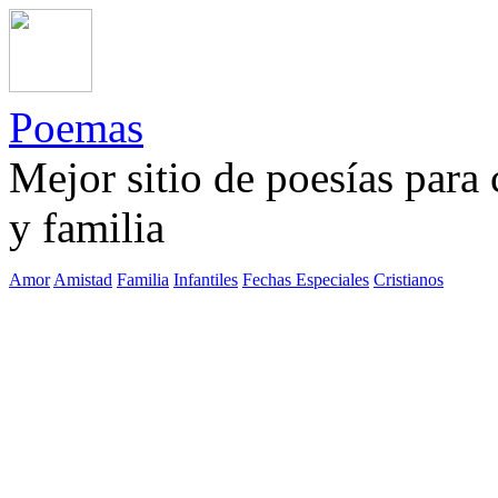
Poemas
Mejor sitio de poesías para
y familia
Amor
Amistad
Familia
Infantiles
Fechas Especiales
Cristianos