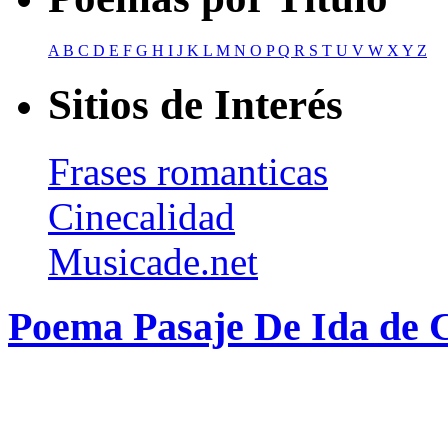
A
B
C
D
E
F
G
H
I
J
K
L
M
N
O
P
Q
R
S
T
U
V
W
X
Y
Z
Sitios de Interés
Frases romanticas
Cinecalidad
Musicade.net
Poema Pasaje De Ida de 