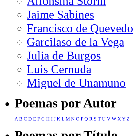
Alfonsina Storni
Jaime Sabines
Francisco de Quevedo
Garcilaso de la Vega
Julia de Burgos
Luis Cernuda
Miguel de Unamuno
Poemas por Autor
A
B
C
D
E
F
G
H
I
J
K
L
M
N
O
P
Q
R
S
T
U
V
W
X
Y
Z
Poemas por Título