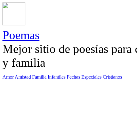
Poemas
Mejor sitio de poesías para
y familia
Amor
Amistad
Familia
Infantiles
Fechas Especiales
Cristianos