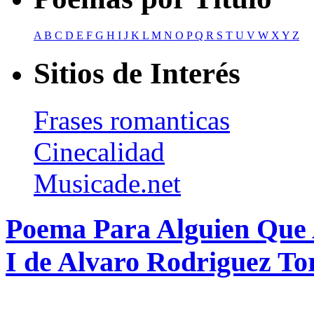
A
B
C
D
E
F
G
H
I
J
K
L
M
N
O
P
Q
R
S
T
U
V
W
X
Y
Z
Sitios de Interés
Frases romanticas
Cinecalidad
Musicade.net
Poema Para Alguien Que
I de Alvaro Rodriguez To