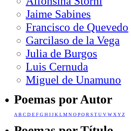
Alfonsina Storni
Jaime Sabines
Francisco de Quevedo
Garcilaso de la Vega
Julia de Burgos
Luis Cernuda
Miguel de Unamuno
Poemas por Autor
A
B
C
D
E
F
G
H
I
J
K
L
M
N
O
P
Q
R
S
T
U
V
W
X
Y
Z
Poemas por Título