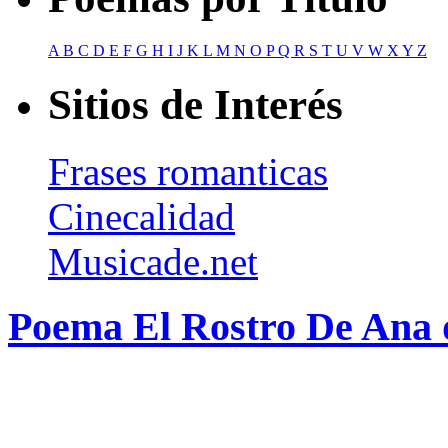
A
B
C
D
E
F
G
H
I
J
K
L
M
N
O
P
Q
R
S
T
U
V
W
X
Y
Z
Sitios de Interés
Frases romanticas
Cinecalidad
Musicade.net
Poema El Rostro De Ana 