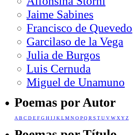
Alfonsina Storni
Jaime Sabines
Francisco de Quevedo
Garcilaso de la Vega
Julia de Burgos
Luis Cernuda
Miguel de Unamuno
Poemas por Autor
A
B
C
D
E
F
G
H
I
J
K
L
M
N
O
P
Q
R
S
T
U
V
W
X
Y
Z
Poemas por Título