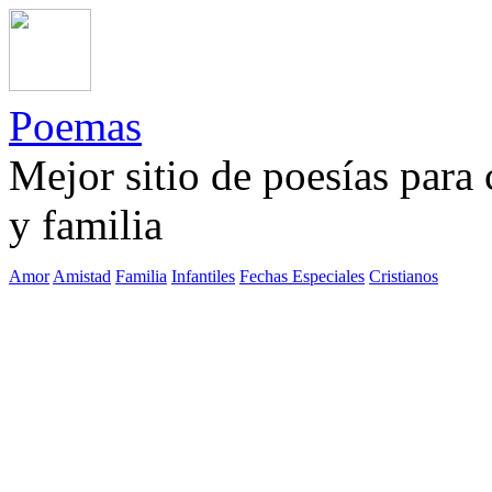
Poemas
Mejor sitio de poesías para
y familia
Amor
Amistad
Familia
Infantiles
Fechas Especiales
Cristianos