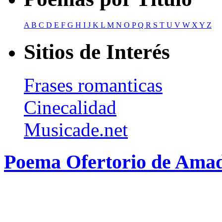
A
B
C
D
E
F
G
H
I
J
K
L
M
N
O
P
Q
R
S
T
U
V
W
X
Y
Z
Sitios de Interés
Frases romanticas
Cinecalidad
Musicade.net
Poema Ofertorio de Ama