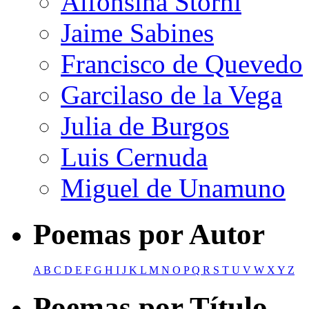
Alfonsina Storni
Jaime Sabines
Francisco de Quevedo
Garcilaso de la Vega
Julia de Burgos
Luis Cernuda
Miguel de Unamuno
Poemas por Autor
A
B
C
D
E
F
G
H
I
J
K
L
M
N
O
P
Q
R
S
T
U
V
W
X
Y
Z
Poemas por Título