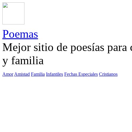
Poemas
Mejor sitio de poesías para
y familia
Amor
Amistad
Familia
Infantiles
Fechas Especiales
Cristianos