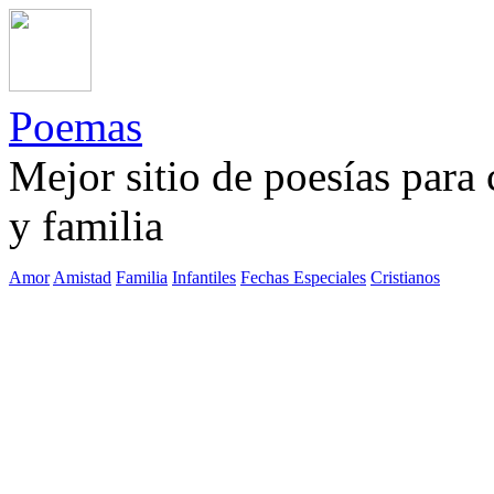
Poemas
Mejor sitio de poesías para
y familia
Amor
Amistad
Familia
Infantiles
Fechas Especiales
Cristianos