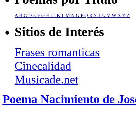
A
B
C
D
E
F
G
H
I
J
K
L
M
N
O
P
Q
R
S
T
U
V
W
X
Y
Z
Sitios de Interés
Frases romanticas
Cinecalidad
Musicade.net
Poema Nacimiento de Jos