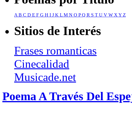
A
B
C
D
E
F
G
H
I
J
K
L
M
N
O
P
Q
R
S
T
U
V
W
X
Y
Z
Sitios de Interés
Frases romanticas
Cinecalidad
Musicade.net
Poema A Través Del Espe