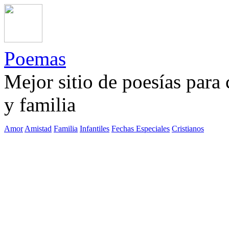
Poemas
Mejor sitio de poesías para
y familia
Amor
Amistad
Familia
Infantiles
Fechas Especiales
Cristianos