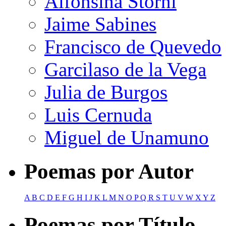
Alfonsina Storni
Jaime Sabines
Francisco de Quevedo
Garcilaso de la Vega
Julia de Burgos
Luis Cernuda
Miguel de Unamuno
Poemas por Autor
A
B
C
D
E
F
G
H
I
J
K
L
M
N
O
P
Q
R
S
T
U
V
W
X
Y
Z
Poemas por Título