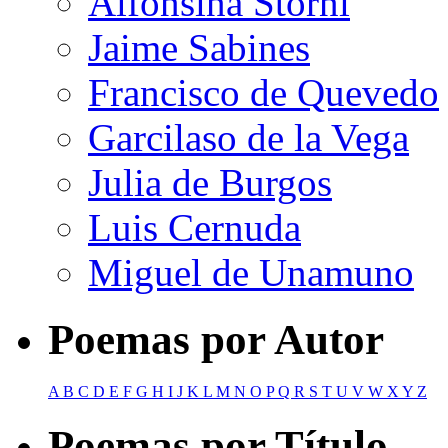
Alfonsina Storni
Jaime Sabines
Francisco de Quevedo
Garcilaso de la Vega
Julia de Burgos
Luis Cernuda
Miguel de Unamuno
Poemas por Autor
A
B
C
D
E
F
G
H
I
J
K
L
M
N
O
P
Q
R
S
T
U
V
W
X
Y
Z
Poemas por Título