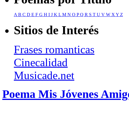
A
B
C
D
E
F
G
H
I
J
K
L
M
N
O
P
Q
R
S
T
U
V
W
X
Y
Z
Sitios de Interés
Frases romanticas
Cinecalidad
Musicade.net
Poema Mis Jóvenes Amigo