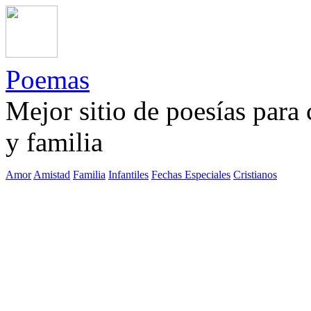
Poemas
Mejor sitio de poesías para
y familia
Amor
Amistad
Familia
Infantiles
Fechas Especiales
Cristianos