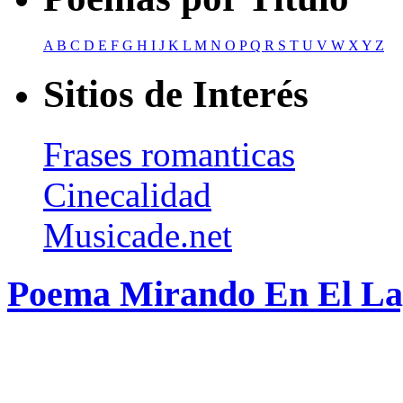
A
B
C
D
E
F
G
H
I
J
K
L
M
N
O
P
Q
R
S
T
U
V
W
X
Y
Z
Sitios de Interés
Frases romanticas
Cinecalidad
Musicade.net
Poema Mirando En El Lag