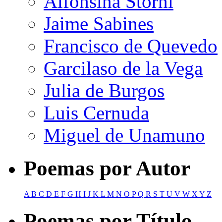
Alfonsina Storni
Jaime Sabines
Francisco de Quevedo
Garcilaso de la Vega
Julia de Burgos
Luis Cernuda
Miguel de Unamuno
Poemas por Autor
A
B
C
D
E
F
G
H
I
J
K
L
M
N
O
P
Q
R
S
T
U
V
W
X
Y
Z
Poemas por Título