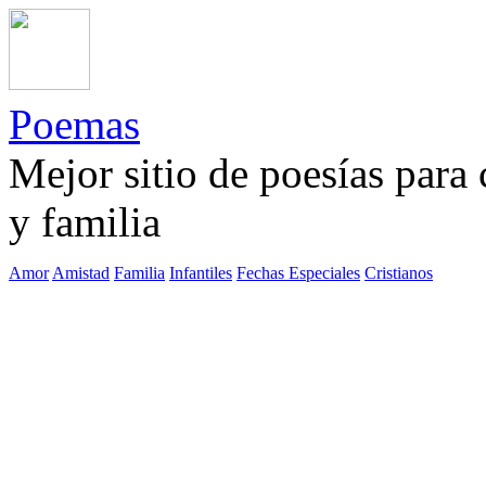
Poemas
Mejor sitio de poesías para
y familia
Amor
Amistad
Familia
Infantiles
Fechas Especiales
Cristianos