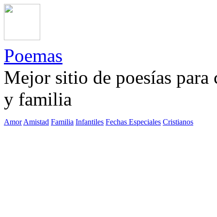
Poemas
Mejor sitio de poesías para
y familia
Amor
Amistad
Familia
Infantiles
Fechas Especiales
Cristianos