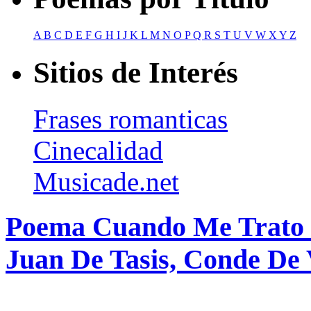
A
B
C
D
E
F
G
H
I
J
K
L
M
N
O
P
Q
R
S
T
U
V
W
X
Y
Z
Sitios de Interés
Frases romanticas
Cinecalidad
Musicade.net
Poema Cuando Me Trato 
Juan De Tasis, Conde De 