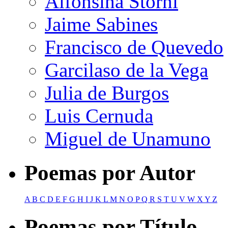
Alfonsina Storni
Jaime Sabines
Francisco de Quevedo
Garcilaso de la Vega
Julia de Burgos
Luis Cernuda
Miguel de Unamuno
Poemas por Autor
A
B
C
D
E
F
G
H
I
J
K
L
M
N
O
P
Q
R
S
T
U
V
W
X
Y
Z
Poemas por Título