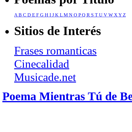
A
B
C
D
E
F
G
H
I
J
K
L
M
N
O
P
Q
R
S
T
U
V
W
X
Y
Z
Sitios de Interés
Frases romanticas
Cinecalidad
Musicade.net
Poema Mientras Tú de B