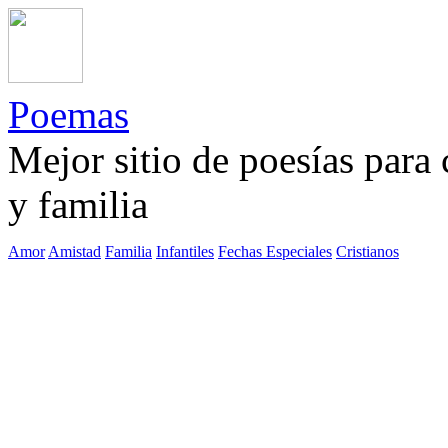
Poemas
Mejor sitio de poesías para
y familia
Amor
Amistad
Familia
Infantiles
Fechas Especiales
Cristianos