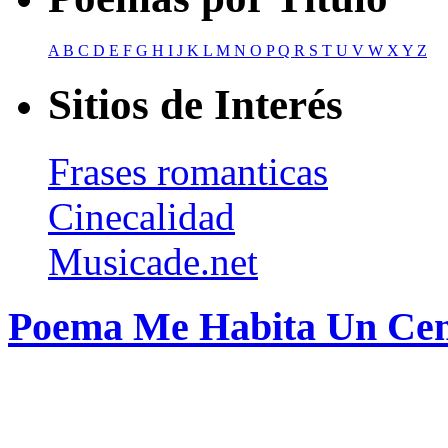
A
B
C
D
E
F
G
H
I
J
K
L
M
N
O
P
Q
R
S
T
U
V
W
X
Y
Z
Sitios de Interés
Frases romanticas
Cinecalidad
Musicade.net
Poema Me Habita Un Cem