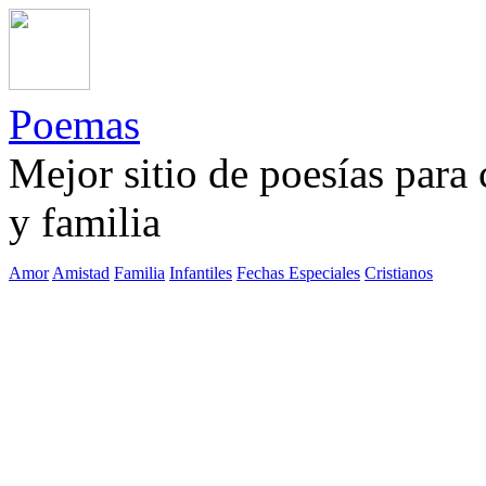
Poemas
Mejor sitio de poesías para
y familia
Amor
Amistad
Familia
Infantiles
Fechas Especiales
Cristianos