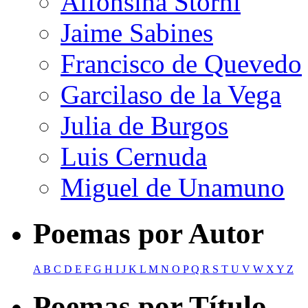
Alfonsina Storni
Jaime Sabines
Francisco de Quevedo
Garcilaso de la Vega
Julia de Burgos
Luis Cernuda
Miguel de Unamuno
Poemas por Autor
A
B
C
D
E
F
G
H
I
J
K
L
M
N
O
P
Q
R
S
T
U
V
W
X
Y
Z
Poemas por Título