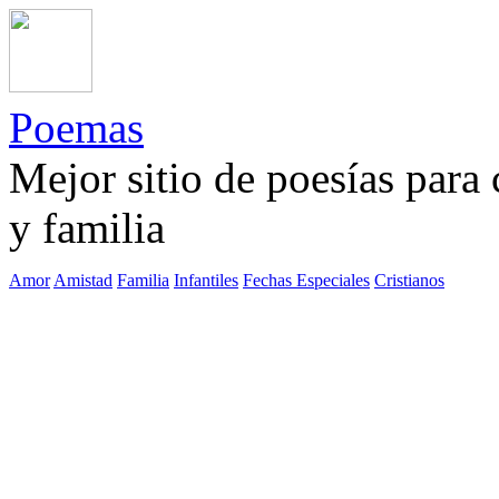
Poemas
Mejor sitio de poesías para
y familia
Amor
Amistad
Familia
Infantiles
Fechas Especiales
Cristianos