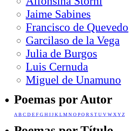
Alfonsina Storni
Jaime Sabines
Francisco de Quevedo
Garcilaso de la Vega
Julia de Burgos
Luis Cernuda
Miguel de Unamuno
Poemas por Autor
A
B
C
D
E
F
G
H
I
J
K
L
M
N
O
P
Q
R
S
T
U
V
W
X
Y
Z
Poemas por Título