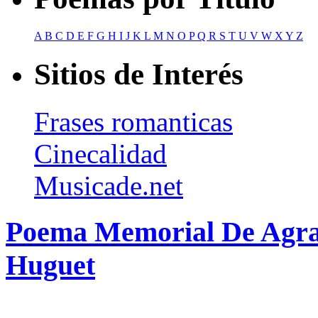
A
B
C
D
E
F
G
H
I
J
K
L
M
N
O
P
Q
R
S
T
U
V
W
X
Y
Z
Sitios de Interés
Frases romanticas
Cinecalidad
Musicade.net
Poema Memorial De Agra
Huguet