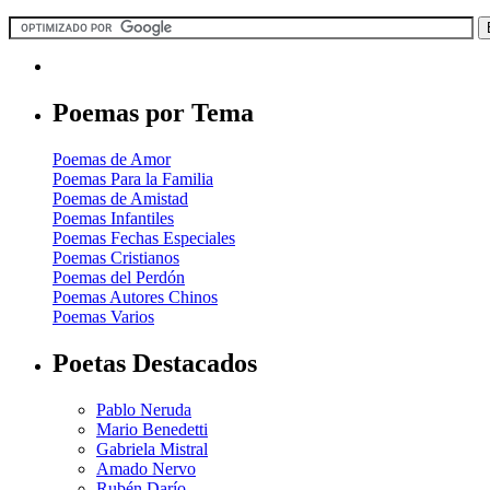
Poemas por Tema
Poemas de Amor
Poemas Para la Familia
Poemas de Amistad
Poemas Infantiles
Poemas Fechas Especiales
Poemas Cristianos
Poemas del Perdón
Poemas Autores Chinos
Poemas Varios
Poetas Destacados
Pablo Neruda
Mario Benedetti
Gabriela Mistral
Amado Nervo
Rubén Darío