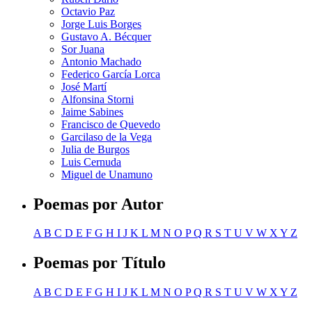
Octavio Paz
Jorge Luis Borges
Gustavo A. Bécquer
Sor Juana
Antonio Machado
Federico García Lorca
José Martí
Alfonsina Storni
Jaime Sabines
Francisco de Quevedo
Garcilaso de la Vega
Julia de Burgos
Luis Cernuda
Miguel de Unamuno
Poemas por Autor
A
B
C
D
E
F
G
H
I
J
K
L
M
N
O
P
Q
R
S
T
U
V
W
X
Y
Z
Poemas por Título
A
B
C
D
E
F
G
H
I
J
K
L
M
N
O
P
Q
R
S
T
U
V
W
X
Y
Z