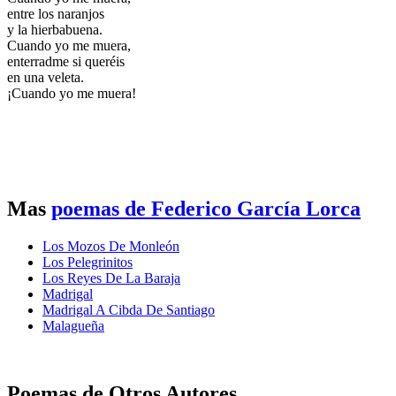
entre los naranjos
y la hierbabuena.
Cuando yo me muera,
enterradme si queréis
en una veleta.
¡Cuando yo me muera!
Mas
poemas de Federico García Lorca
Los Mozos De Monleón
Los Pelegrinitos
Los Reyes De La Baraja
Madrigal
Madrigal A Cibda De Santiago
Malagueña
Poemas de Otros Autores