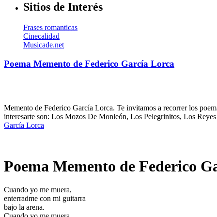
Sitios de Interés
Frases romanticas
Cinecalidad
Musicade.net
Poema Memento de Federico García Lorca
Memento de Federico García Lorca. Te invitamos a recorrer los poema
interesarte son: Los Mozos De Monleón, Los Pelegrinitos, Los Reyes
García Lorca
Poema Memento de Federico Ga
Cuando yo me muera,
enterradme con mi guitarra
bajo la arena.
Cuando yo me muera,