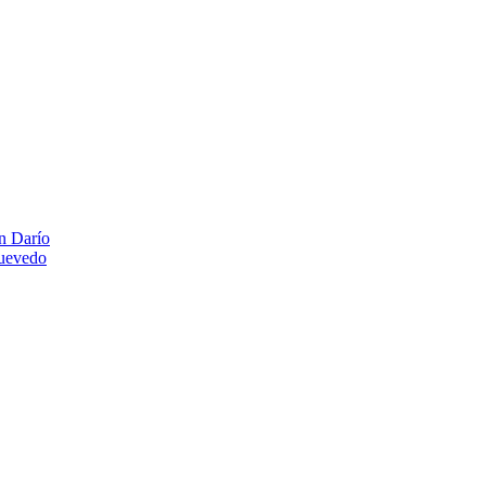
n Darío
Quevedo