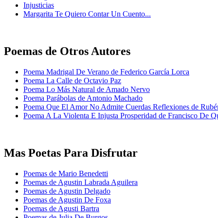
Injusticias
Margarita Te Quiero Contar Un Cuento...
Poemas de Otros Autores
Poema Madrigal De Verano de Federico García Lorca
Poema La Calle de Octavio Paz
Poema Lo Más Natural de Amado Nervo
Poema Parábolas de Antonio Machado
Poema Que El Amor No Admite Cuerdas Reflexiones de Rubé
Poema A La Violenta E Injusta Prosperidad de Francisco De 
Mas Poetas Para Disfrutar
Poemas de Mario Benedetti
Poemas de Agustin Labrada Aguilera
Poemas de Agustin Delgado
Poemas de Agustin De Foxa
Poemas de Agusti Bartra
Poemas de Julia De Burgos