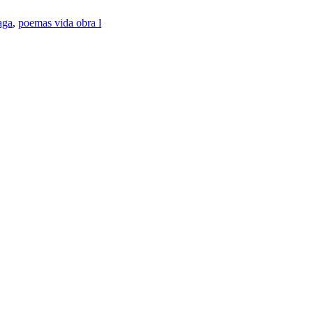
aga
,
poemas vida obra l