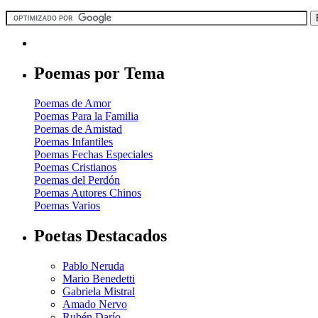
Poemas por Tema
Poemas de Amor
Poemas Para la Familia
Poemas de Amistad
Poemas Infantiles
Poemas Fechas Especiales
Poemas Cristianos
Poemas del Perdón
Poemas Autores Chinos
Poemas Varios
Poetas Destacados
Pablo Neruda
Mario Benedetti
Gabriela Mistral
Amado Nervo
Rubén Darío