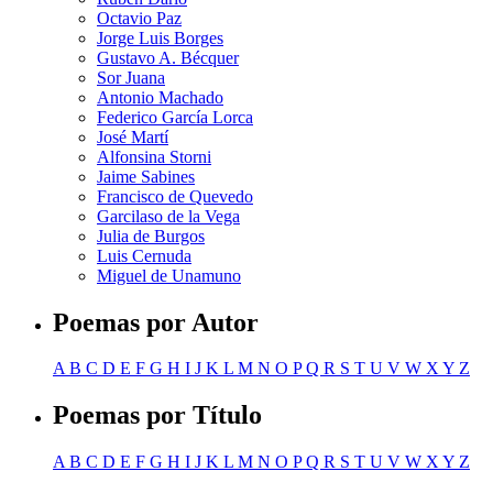
Octavio Paz
Jorge Luis Borges
Gustavo A. Bécquer
Sor Juana
Antonio Machado
Federico García Lorca
José Martí
Alfonsina Storni
Jaime Sabines
Francisco de Quevedo
Garcilaso de la Vega
Julia de Burgos
Luis Cernuda
Miguel de Unamuno
Poemas por Autor
A
B
C
D
E
F
G
H
I
J
K
L
M
N
O
P
Q
R
S
T
U
V
W
X
Y
Z
Poemas por Título
A
B
C
D
E
F
G
H
I
J
K
L
M
N
O
P
Q
R
S
T
U
V
W
X
Y
Z