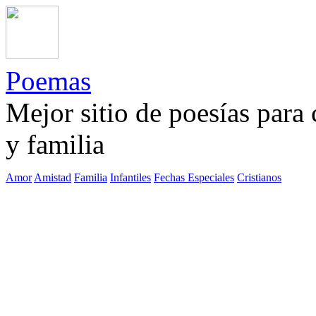
Poemas
Mejor sitio de poesías para
y familia
Amor
Amistad
Familia
Infantiles
Fechas Especiales
Cristianos