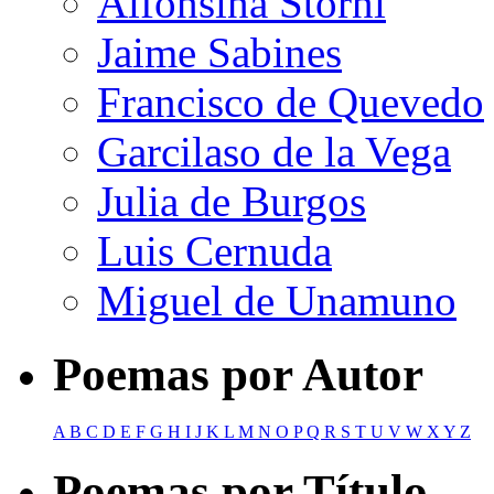
Alfonsina Storni
Jaime Sabines
Francisco de Quevedo
Garcilaso de la Vega
Julia de Burgos
Luis Cernuda
Miguel de Unamuno
Poemas por Autor
A
B
C
D
E
F
G
H
I
J
K
L
M
N
O
P
Q
R
S
T
U
V
W
X
Y
Z
Poemas por Título