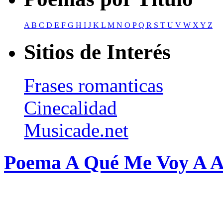
A
B
C
D
E
F
G
H
I
J
K
L
M
N
O
P
Q
R
S
T
U
V
W
X
Y
Z
Sitios de Interés
Frases romanticas
Cinecalidad
Musicade.net
Poema A Qué Me Voy A Af