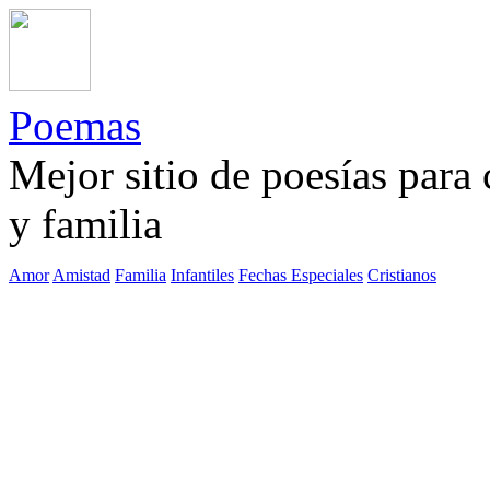
Poemas
Mejor sitio de poesías para
y familia
Amor
Amistad
Familia
Infantiles
Fechas Especiales
Cristianos