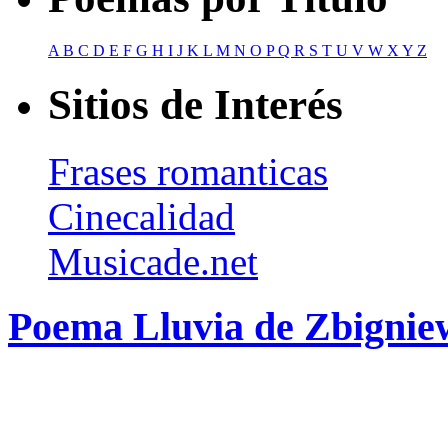
A
B
C
D
E
F
G
H
I
J
K
L
M
N
O
P
Q
R
S
T
U
V
W
X
Y
Z
Sitios de Interés
Frases romanticas
Cinecalidad
Musicade.net
Poema Lluvia de Zbignie