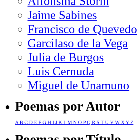
Alfonsina Storni
Jaime Sabines
Francisco de Quevedo
Garcilaso de la Vega
Julia de Burgos
Luis Cernuda
Miguel de Unamuno
Poemas por Autor
A
B
C
D
E
F
G
H
I
J
K
L
M
N
O
P
Q
R
S
T
U
V
W
X
Y
Z
Poemas por Título