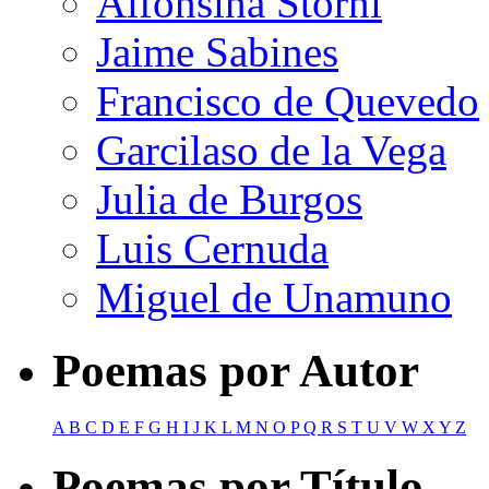
Alfonsina Storni
Jaime Sabines
Francisco de Quevedo
Garcilaso de la Vega
Julia de Burgos
Luis Cernuda
Miguel de Unamuno
Poemas por Autor
A
B
C
D
E
F
G
H
I
J
K
L
M
N
O
P
Q
R
S
T
U
V
W
X
Y
Z
Poemas por Título