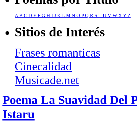
A
B
C
D
E
F
G
H
I
J
K
L
M
N
O
P
Q
R
S
T
U
V
W
X
Y
Z
Sitios de Interés
Frases romanticas
Cinecalidad
Musicade.net
Poema La Suavidad Del 
Istaru