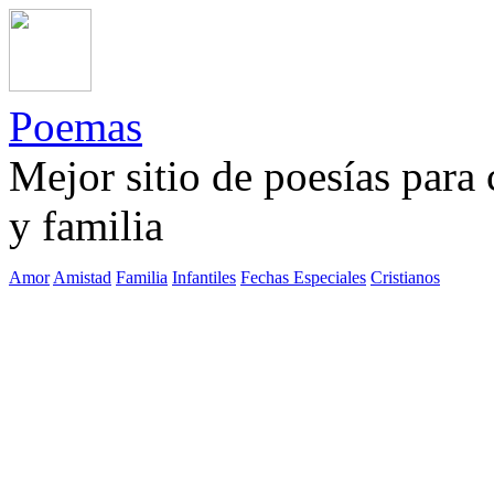
Poemas
Mejor sitio de poesías para
y familia
Amor
Amistad
Familia
Infantiles
Fechas Especiales
Cristianos