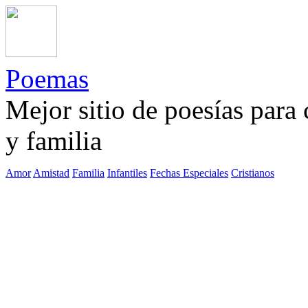
Poemas
Mejor sitio de poesías para
y familia
Amor
Amistad
Familia
Infantiles
Fechas Especiales
Cristianos