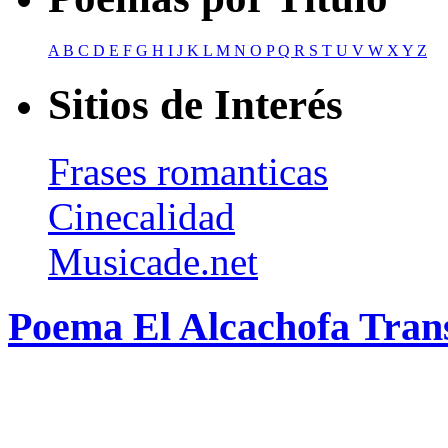
A
B
C
D
E
F
G
H
I
J
K
L
M
N
O
P
Q
R
S
T
U
V
W
X
Y
Z
Sitios de Interés
Frases romanticas
Cinecalidad
Musicade.net
Poema El Alcachofa Tran