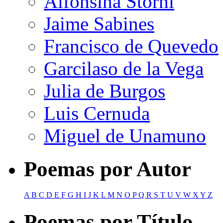
Alfonsina Storni
Jaime Sabines
Francisco de Quevedo
Garcilaso de la Vega
Julia de Burgos
Luis Cernuda
Miguel de Unamuno
Poemas por Autor
A
B
C
D
E
F
G
H
I
J
K
L
M
N
O
P
Q
R
S
T
U
V
W
X
Y
Z
Poemas por Título