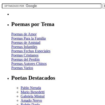
Poemas por Tema
Poemas de Amor
Poemas Para la Familia
Poemas de Amistad
Poemas Infantiles
Poemas Fechas Especiales
Poemas Cristianos
Poemas del Perdón
Poemas Autores Chinos
Poemas Varios
Poetas Destacados
Pablo Neruda
Mario Benedetti
Gabriela Mistral
Amado Nervo
Rubén Darío