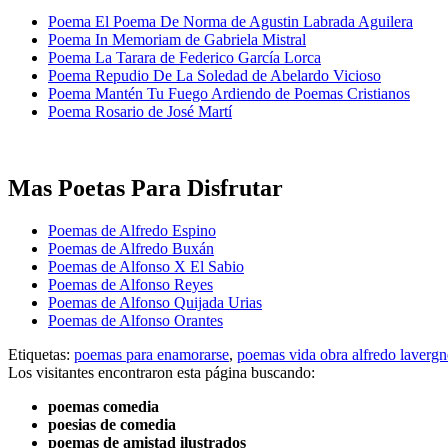
Poema El Poema De Norma de Agustin Labrada Aguilera
Poema In Memoriam de Gabriela Mistral
Poema La Tarara de Federico García Lorca
Poema Repudio De La Soledad de Abelardo Vicioso
Poema Mantén Tu Fuego Ardiendo de Poemas Cristianos
Poema Rosario de José Martí
Mas Poetas Para Disfrutar
Poemas de Alfredo Espino
Poemas de Alfredo Buxán
Poemas de Alfonso X El Sabio
Poemas de Alfonso Reyes
Poemas de Alfonso Quijada Urias
Poemas de Alfonso Orantes
Etiquetas:
poemas para enamorarse
,
poemas vida obra alfredo lavergn
Los visitantes encontraron esta página buscando:
poemas comedia
poesias de comedia
poemas de amistad ilustrados