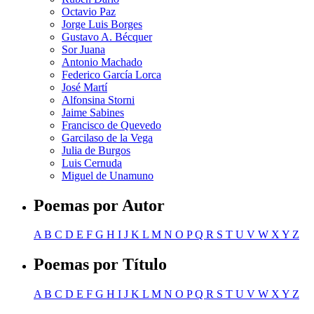
Octavio Paz
Jorge Luis Borges
Gustavo A. Bécquer
Sor Juana
Antonio Machado
Federico García Lorca
José Martí
Alfonsina Storni
Jaime Sabines
Francisco de Quevedo
Garcilaso de la Vega
Julia de Burgos
Luis Cernuda
Miguel de Unamuno
Poemas por Autor
A
B
C
D
E
F
G
H
I
J
K
L
M
N
O
P
Q
R
S
T
U
V
W
X
Y
Z
Poemas por Título
A
B
C
D
E
F
G
H
I
J
K
L
M
N
O
P
Q
R
S
T
U
V
W
X
Y
Z