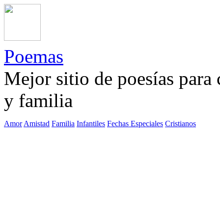
Poemas
Mejor sitio de poesías para
y familia
Amor
Amistad
Familia
Infantiles
Fechas Especiales
Cristianos