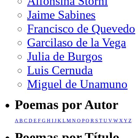
Alfonsina Storni
Jaime Sabines
Francisco de Quevedo
Garcilaso de la Vega
Julia de Burgos
Luis Cernuda
Miguel de Unamuno
Poemas por Autor
A
B
C
D
E
F
G
H
I
J
K
L
M
N
O
P
Q
R
S
T
U
V
W
X
Y
Z
Poemas por Título