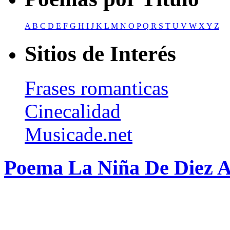
A
B
C
D
E
F
G
H
I
J
K
L
M
N
O
P
Q
R
S
T
U
V
W
X
Y
Z
Sitios de Interés
Frases romanticas
Cinecalidad
Musicade.net
Poema La Niña De Diez A