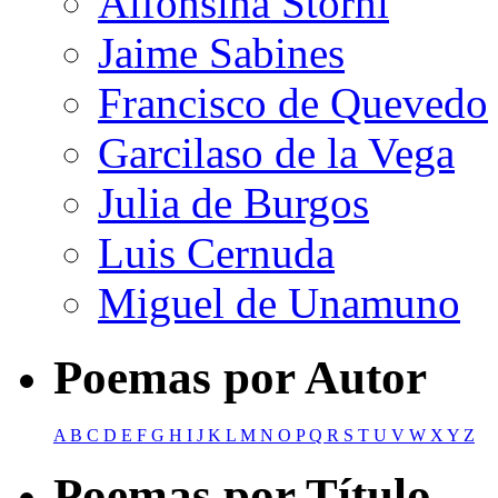
Alfonsina Storni
Jaime Sabines
Francisco de Quevedo
Garcilaso de la Vega
Julia de Burgos
Luis Cernuda
Miguel de Unamuno
Poemas por Autor
A
B
C
D
E
F
G
H
I
J
K
L
M
N
O
P
Q
R
S
T
U
V
W
X
Y
Z
Poemas por Título