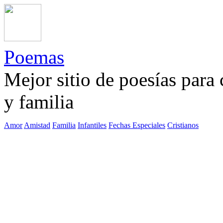
Poemas
Mejor sitio de poesías para
y familia
Amor
Amistad
Familia
Infantiles
Fechas Especiales
Cristianos