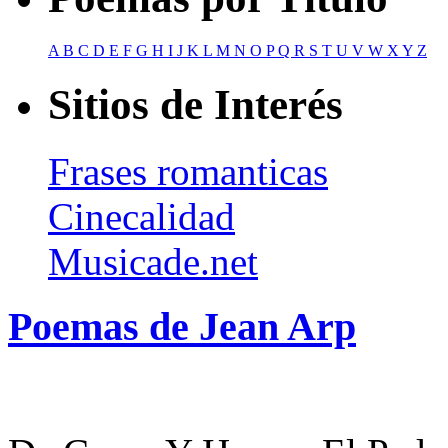
A
B
C
D
E
F
G
H
I
J
K
L
M
N
O
P
Q
R
S
T
U
V
W
X
Y
Z
Sitios de Interés
Frases romanticas
Cinecalidad
Musicade.net
Poemas de Jean Arp