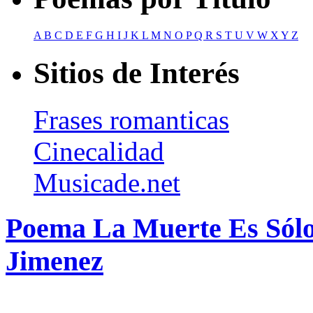
A
B
C
D
E
F
G
H
I
J
K
L
M
N
O
P
Q
R
S
T
U
V
W
X
Y
Z
Sitios de Interés
Frases romanticas
Cinecalidad
Musicade.net
Poema La Muerte Es Sól
Jimenez