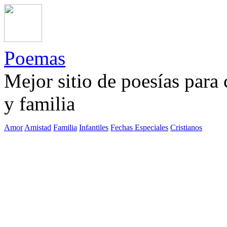
Poemas
Mejor sitio de poesías para
y familia
Amor
Amistad
Familia
Infantiles
Fechas Especiales
Cristianos