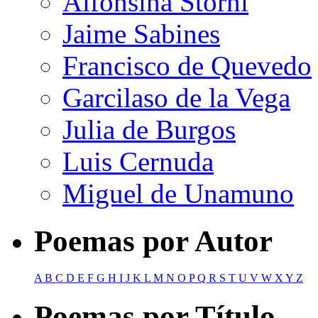
Alfonsina Storni
Jaime Sabines
Francisco de Quevedo
Garcilaso de la Vega
Julia de Burgos
Luis Cernuda
Miguel de Unamuno
Poemas por Autor
A
B
C
D
E
F
G
H
I
J
K
L
M
N
O
P
Q
R
S
T
U
V
W
X
Y
Z
Poemas por Título