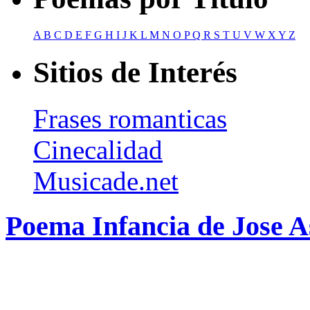
A
B
C
D
E
F
G
H
I
J
K
L
M
N
O
P
Q
R
S
T
U
V
W
X
Y
Z
Sitios de Interés
Frases romanticas
Cinecalidad
Musicade.net
Poema Infancia de Jose A