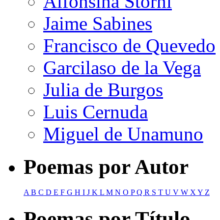
Alfonsina Storni
Jaime Sabines
Francisco de Quevedo
Garcilaso de la Vega
Julia de Burgos
Luis Cernuda
Miguel de Unamuno
Poemas por Autor
A
B
C
D
E
F
G
H
I
J
K
L
M
N
O
P
Q
R
S
T
U
V
W
X
Y
Z
Poemas por Título