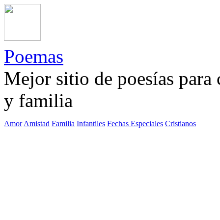
Poemas
Mejor sitio de poesías para
y familia
Amor
Amistad
Familia
Infantiles
Fechas Especiales
Cristianos