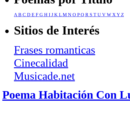
A
B
C
D
E
F
G
H
I
J
K
L
M
N
O
P
Q
R
S
T
U
V
W
X
Y
Z
Sitios de Interés
Frases romanticas
Cinecalidad
Musicade.net
Poema Habitación Con Lu