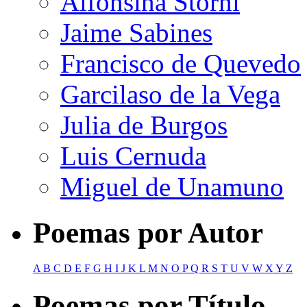
Alfonsina Storni
Jaime Sabines
Francisco de Quevedo
Garcilaso de la Vega
Julia de Burgos
Luis Cernuda
Miguel de Unamuno
Poemas por Autor
A
B
C
D
E
F
G
H
I
J
K
L
M
N
O
P
Q
R
S
T
U
V
W
X
Y
Z
Poemas por Título