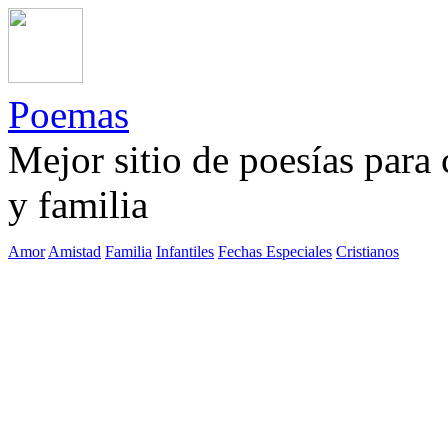
Poemas
Mejor sitio de poesías para
y familia
Amor
Amistad
Familia
Infantiles
Fechas Especiales
Cristianos