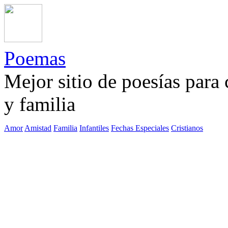
Poemas
Mejor sitio de poesías para
y familia
Amor
Amistad
Familia
Infantiles
Fechas Especiales
Cristianos