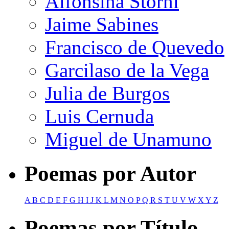
Alfonsina Storni
Jaime Sabines
Francisco de Quevedo
Garcilaso de la Vega
Julia de Burgos
Luis Cernuda
Miguel de Unamuno
Poemas por Autor
A
B
C
D
E
F
G
H
I
J
K
L
M
N
O
P
Q
R
S
T
U
V
W
X
Y
Z
Poemas por Título