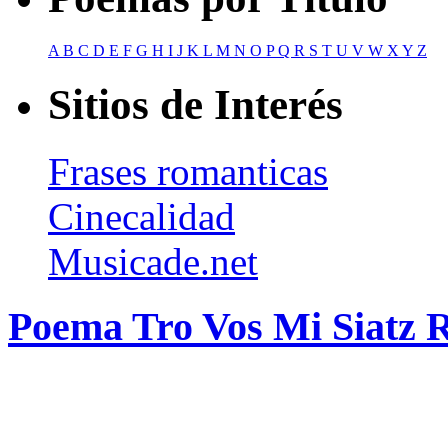
A
B
C
D
E
F
G
H
I
J
K
L
M
N
O
P
Q
R
S
T
U
V
W
X
Y
Z
Sitios de Interés
Frases romanticas
Cinecalidad
Musicade.net
Poema Tro Vos Mi Siatz 