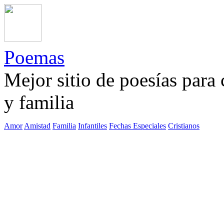
Poemas
Mejor sitio de poesías para
y familia
Amor
Amistad
Familia
Infantiles
Fechas Especiales
Cristianos