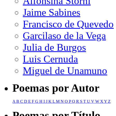
Alfonsina Storni
Jaime Sabines
Francisco de Quevedo
Garcilaso de la Vega
Julia de Burgos
Luis Cernuda
Miguel de Unamuno
Poemas por Autor
A
B
C
D
E
F
G
H
I
J
K
L
M
N
O
P
Q
R
S
T
U
V
W
X
Y
Z
Poemas por Título