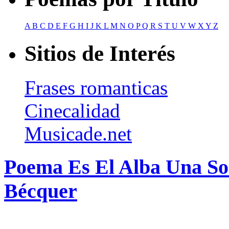
A
B
C
D
E
F
G
H
I
J
K
L
M
N
O
P
Q
R
S
T
U
V
W
X
Y
Z
Sitios de Interés
Frases romanticas
Cinecalidad
Musicade.net
Poema Es El Alba Una So
Bécquer